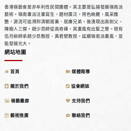
香港嶺藝會是非牟利性民間團體。其主要是弘揚發展嶺南派
藝術。嶺南畫派注重寫生，題材廣泛，用色絢麗，風采雅
艷，源流可追溯到清朝居巢、居廉兄弟，後湧現出高劍父、
陳樹人三傑。趙少昂師從高奇峰，其畫風有出藍之譽。現有
伍月柳師承趙少昂教授、黃君壁教授，延續嶺南派畫風，並
能發揚光大。
網站地圖
首頁
媒體報導
關於我們
協會網誌
嶺藝畫廊
支持我們
藝術推廣
聯絡我們