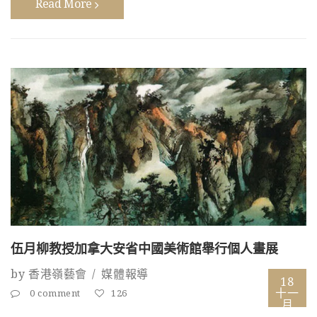
Read More
伍月柳教授加拿大安省中國美術館舉行個人畫展
by
香港嶺藝會
媒體報導
18
十一
0 comment
126
月