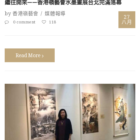
繼往開來——香港嶺藝會水墨畫展台北完滿落幕
by
香港嶺藝會
媒體報導
27
八月
0 comment
118
Read More