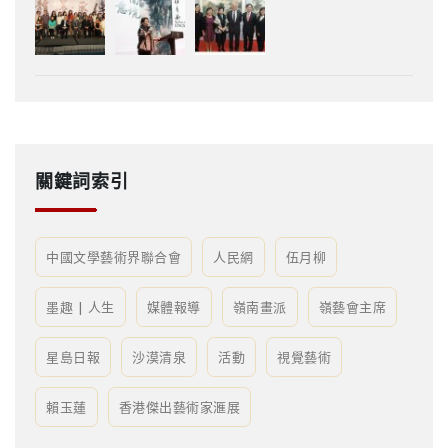
關鍵詞索引
中國文學藝術界聯合會
人民網
伍月柳
墨趣 | 人生
媒體報導
嶺南畫派
嶺藝會主席
星島日報
沙漠清泉
活動
視覺藝術
賴玉蓮
香港傑出藝術家滙展