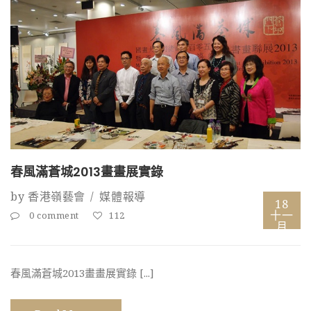
春風滿蒼城2013畫畫展實錄
by
香港嶺藝會
媒體報導
18
十一
0 comment
112
月
春風滿蒼城2013畫畫展實錄 [...]