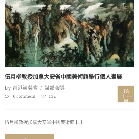
伍月柳教授加拿大安省中國美術館舉行個人畫展
by
香港嶺藝會
媒體報導
18
十一
0 comment
112
月
伍月柳教授加拿大安省中國美術館 [...]