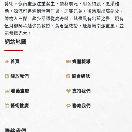
藝術。嶺南畫派注重寫生，題材廣泛，用色絢麗，風采雅
艷，源流可追溯到清朝居巢、居廉兄弟，後湧現出高劍父、
陳樹人三傑。趙少昂師從高奇峰，其畫風有出藍之譽。現有
伍月柳師承趙少昂教授、黃君壁教授，延續嶺南派畫風，並
能發揚光大。
網站地圖
首頁
媒體報導
關於我們
協會網誌
嶺藝畫廊
支持我們
藝術推廣
聯絡我們
聯絡我們