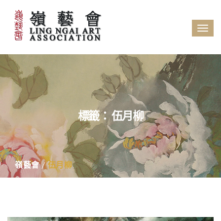
Tog
navi
標籤：
伍月柳
嶺藝會
伍月柳