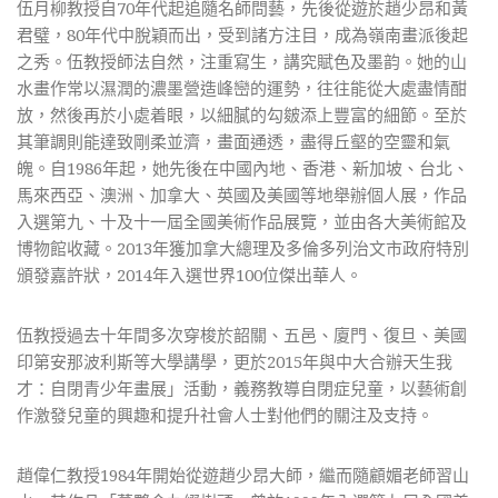
伍月柳教授自70年代起追隨名師問藝，先後從遊於趙少昂和黃
君璧，80年代中脫穎而出，受到諸方注目，成為嶺南畫派後起
之秀。伍教授師法自然，注重寫生，講究賦色及墨韵。她的山
水畫作常以濕潤的濃墨營造峰巒的運勢，往往能從大處盡情酣
放，然後再於小處着眼，以細膩的勾皴添上豐富的細節。至於
其筆調則能達致剛柔並濟，畫面通透，盡得丘壑的空靈和氣
魄。自1986年起，她先後在中國內地、香港、新加坡、台北、
馬來西亞、澳洲、加拿大、英國及美國等地舉辦個人展，作品
入選第九、十及十一屆全國美術作品展覽，並由各大美術館及
博物館收藏。2013年獲加拿大總理及多倫多列治文市政府特別
頒發嘉許狀，2014年入選世界100位傑出華人。
伍教授過去十年間多次穿梭於韶關、五邑、廈門、復旦、美國
印第安那波利斯等大學講學，更於2015年與中大合辦天生我
才：自閉青少年畫展」活動，義務教導自閉症兒童，以藝術創
作激發兒童的興趣和提升社會人士對他們的關注及支持。
趙偉仁教授1984年開始從遊趙少昂大師，繼而隨顧媚老師習山