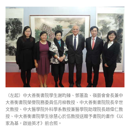
（左起）中大善衡書院學生謝昀臻、鄧蕙盈、嶺藝會會長兼中
大善衡書院榮譽院務委員伍月柳教授、中大善衡書院院長辛世
文教授、中大醫學院外科學系教授兼醫學院助理院長趙偉仁教
授、中大善衡書院學生徐慧心於伍教授送贈予書院的畫作《以
家為基，啟迪英才》前合照。