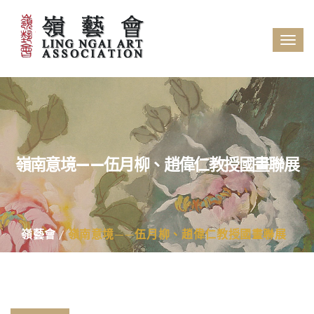
Tog
navi
嶺南意境——伍月柳、趙偉仁教授國畫聯展
嶺藝會
嶺南意境——伍月柳、趙偉仁教授國畫聯展