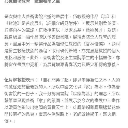
心繫藝術教育 延續嶺南之風
是次與中大善衡書院合辦的畫展中，伍教授的作品《奔》和
《鵞池》是首度展出（詳細介紹見附件），展示其剛柔並濟、
丘壑自在的筆調。伍教授更以「以家為基，啟迪英才」為題，
親自繪畫一幅作品贈送予善衡書院，展現書院全人教育的理
念。畫展中另一精選作品為趙偉仁教授的《杏林俊傑》，題材
是醫生救急扶危的過程，取材現代新穎，亦充滿趙教授的個人
風格和感情。此外，善衡書院及正生書院學生的十幅畫作，亦
將會在畫展中亮相，為展覽增添青春活力及薪火相傳的意義。
伍月柳教授
表示：「自孔門弟子起，即以孝悌為仁之本，人的
情感從始於最親近的人，所以中國文化以『家』為本。作為善
衡書院的一份子，我十分認同書院『以家為基』的理念，所以
藉筆墨呈現善衡『家』的氛圍，並展示於今次的畫展中。畫作
以暖黃色彩染出遼闊的黃昏天空上，雄鷹帶領雛鷹飛返繁花盛
開校園裡的鳥巢，寓意在治學路上，老師啟迪學子，薪火相
傳。」