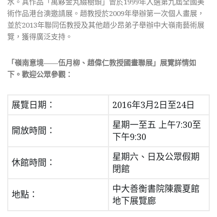
水。其作品「萬夥金丸綴樹頭」曾於1999年入選第九屆全國美
術作品港台澳邀請展。趙教授於2009年舉辦第一次個人畫展，
並於2013年聯同伍教授及其他趙少昂弟子舉辦中大嶺南藝術展
覽，獲得廣泛支持。
「嶺南意境
——
伍月柳、趙偉仁教授國畫聯展」
展覽詳情如
下。歡迎公眾參觀：
展覽日期：
2016年3月2日至24日
星期一至五 上午7:30至
開放時間：
下午9:30
星期六、日及公眾假期
休館時間：
閉館
中大善衡書院陳震夏館
地點：
地下展覽廊