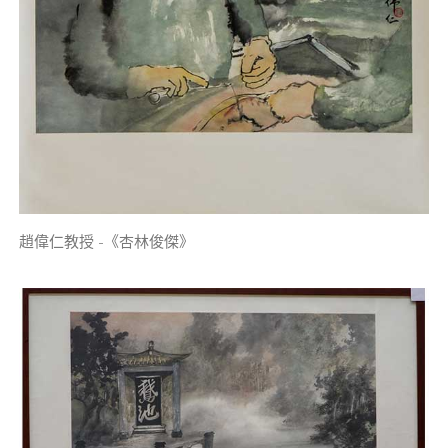
趙偉仁教授 -《杏林俊傑》