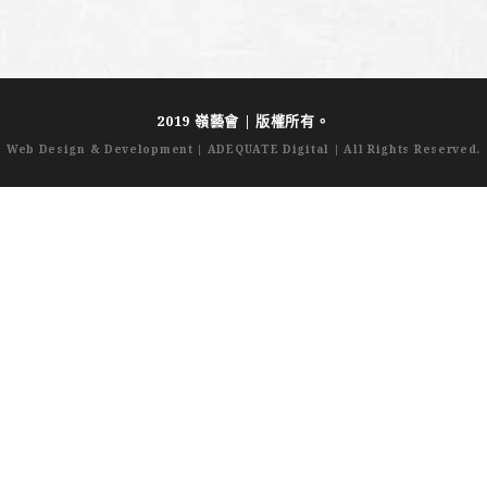
2019 嶺藝會 | 版權所有。
Web Design & Development
|
ADEQUATE Digital
| All Rights Reserved.