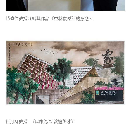
趙偉仁教授介紹其作品《杏林俊傑》的意念。
伍月柳教授 -《以家為基 啟迪英才》