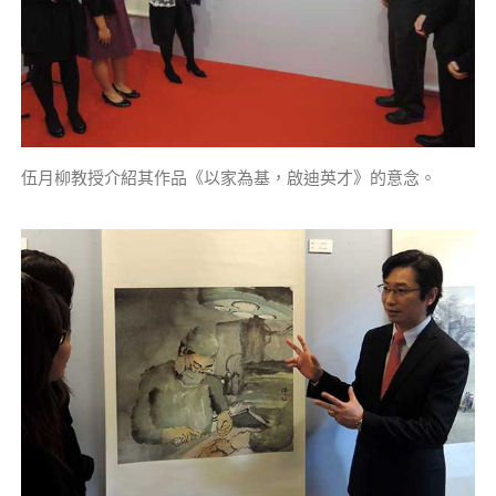
伍月柳教授介紹其作品《以家為基，啟迪英才》的意念。