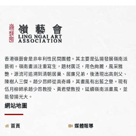
香港嶺藝會是非牟利性民間團體。其主要是弘揚發展嶺南派
藝術。嶺南畫派注重寫生，題材廣泛，用色絢麗，風采雅
艷，源流可追溯到清朝居巢、居廉兄弟，後湧現出高劍父、
陳樹人三傑。趙少昂師從高奇峰，其畫風有出藍之譽。現有
伍月柳師承趙少昂教授、黃君壁教授，延續嶺南派畫風，並
能發揚光大。
網站地圖
首頁
媒體報導