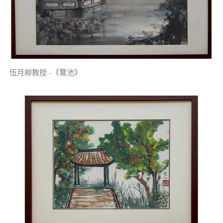
伍月柳教授 -《鵞池》