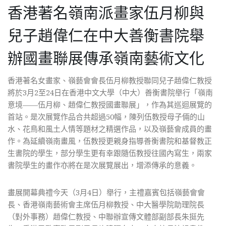
香港著名嶺南派畫家伍月柳與
兒子趙偉仁在中大善衡書院舉
辦國畫聯展傳承嶺南藝術文化
香港著名女畫家、嶺藝會會長伍月柳教授聯同兒子趙偉仁教授
將於3月2至24日在香港中文大學（中大）善衡書院舉行「嶺南
意境——伍月柳、趙偉仁教授國畫聯展」，作為其巡迴展覽的
首站。是次展覽作品合共超過50幅，陳列伍教授母子倆的山
水、花鳥和風土人情等題材之精選作品，以及嶺藝會成員的畫
作。為延續嶺南畫風，伍教授更親身指導善衡書院和基督教正
生書院的學生，部分學生更有幸跟隨伍教授往國內寫生，兩家
書院學生的畫作亦將在是次展覽展出，增添傳承的意義。
畫展開幕典禮今天（3月4日）舉行，主禮嘉賓包括嶺藝會會
長、香港嶺南藝術會主席伍月柳教授、中大醫學院助理院長
（對外事務）趙偉仁教授、中聯辦宣傳文體部副部長朱挺先