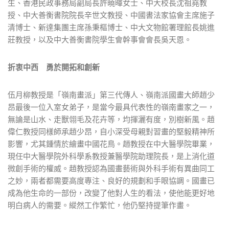
生、香港民政事務局副局長許曉暉女士、中大校長沈祖堯教
授、中大善衡書院院長辛世文教授、中國書法家協會主席施子
清博士、新達集團主席孫秉樞博士、中大文物館署理館長姚進
莊教授，以及中大善衡書院學生會幹事會會長吳天恩。
折衷中西 勇於開拓和創新
伍月柳教授是「嶺南畫派」第三代傳人、嶺南派國畫大師趙少
昂最後一位入室女弟子，是當今最具代表性的嶺南畫家之一，
無論是山水、走獸翎毛及花卉等，均揮灑有度，別樹新風。趙
偉仁教授同樣師承趙少昂，自小深受母親對習畫的堅毅精神所
影響，尤其鍾情於繪畫中國花鳥。趙教授在中大醫學院畢業，
現任中大醫學院外科學系教授兼醫學院助理院長，是上消化道
微創手術的權威。趙教授認為國畫藝術與外科手術有異曲同工
之妙，兩者都需要高度專注、良好的規劃和手眼協調。國畫已
成為他生命的一部份，改變了他對人生的看法，使他能更好地
明白病人的需要。縱然工作繁忙，他仍堅持提筆作畫。