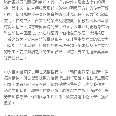
嶺南畫派勇於開拓和創新，其「折衷中外，融會古今」的精
神，與中大「結合傳統與現代，融會中國與西方」的使命正好
相配。伍月柳教授一直以培育藝術人才為己任，致力傳承嶺南
文化，作為中大善衡書院的榮譽院務委員，伍教授無私地奉獻
時間及精神，指導善衡書院的學生習畫；去年11月更親身帶領
學生前往中國歷史文化名城紹興，包括魯迅故居、徐渭故居、
王羲之故居、安昌古鎮等景點寫生，提升學生對國畫的鑑賞力
和造詣。今年暑假，伍教授計劃再次帶領善衡書院及正生書院
的學生，前往絲綢之路的重鎮敦煌，到訪世界文化遺產莫高窟
等景點寫生。
中大善衡書院院長
辛世文教授
表示：「嶺南畫派崇尚創新、開
拓的精神，與善衡書院致力培養學生創新思維，推動學生開拓
視野，兩者精神何其吻合。伍教授愛惜學生之心也令我動容，
通過文化晚宴、繪畫工作坊及浙江紹興寫生之旅，伍教授不辭
勞苦地指導學生仔細觀察生活細節，欣賞身邊事物，學生獲益
良多。」