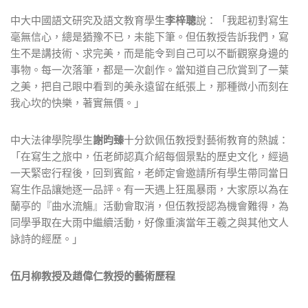
中大中國語文研究及語文教育學生
李梓聰
說：「我起初對寫生
毫無信心，總是猶豫不已，未能下筆。但伍教授告訴我們，寫
生不是講技術、求完美，而是能令到自己可以不斷觀察身邊的
事物。每一次落筆，都是一次創作。當知道自己欣賞到了一葉
之美，把自己眼中看到的美永遠留在紙張上，那種微小而刻在
我心坎的快樂，著實無價。」
中大法律學院學生
謝昀臻
十分欽佩伍教授對藝術教育的熱誠：
「在寫生之旅中，伍老師認真介紹每個景點的歷史文化，經過
一天緊密行程後，回到賓館，老師定會邀請所有學生帶同當日
寫生作品讓她逐一品評。有一天遇上狂風暴雨，大家原以為在
蘭亭的『曲水流觴』活動會取消，但伍教授認為機會難得，為
同學爭取在大雨中繼續活動，好像重演當年王羲之與其他文人
詠詩的經歷。」
伍月柳教授及趙偉仁教授的藝術歷程