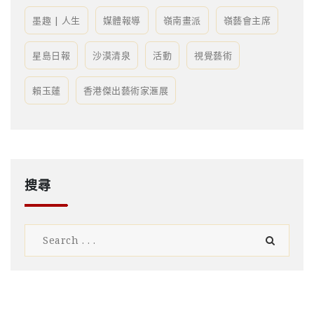
墨趣 | 人生
媒體報導
嶺南畫派
嶺藝會主席
星島日報
沙漠清泉
活動
視覺藝術
賴玉蓮
香港傑出藝術家滙展
搜尋