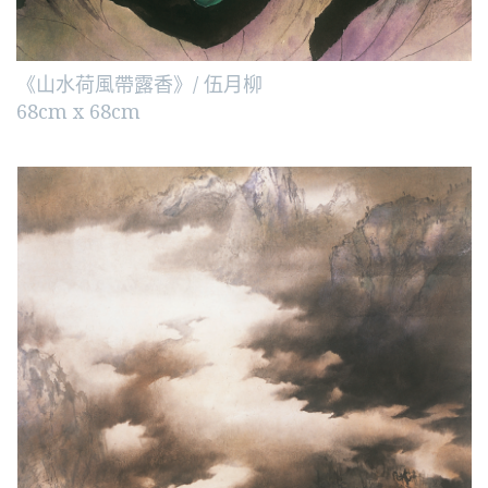
《山水荷風帶露香》/ 伍月柳
68cm x 68cm