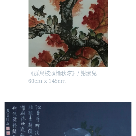
《群鳥枝頭論秋涼》/ 謝潔兒
60cm x 145cm