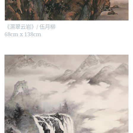
《濕翠云岩》/ 伍月柳
68cm x 138cm