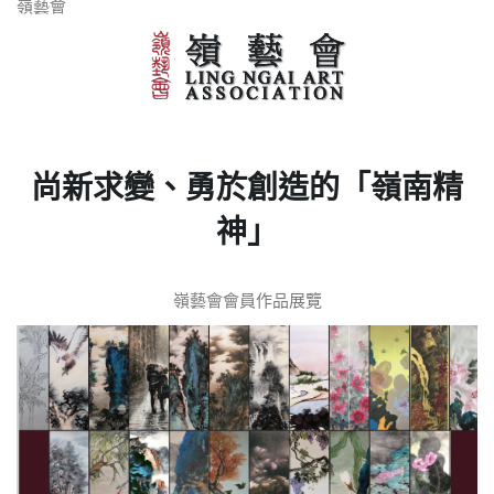
嶺藝會
尚新求變、勇於創造的「嶺南精
神」
嶺藝會會員作品展覽