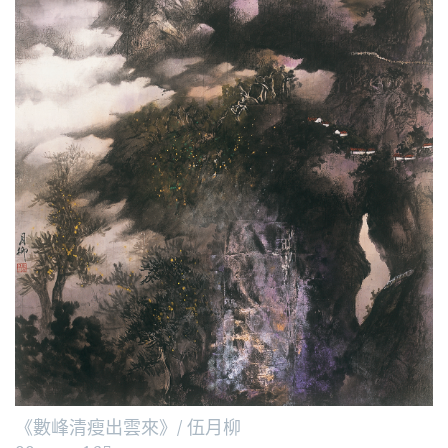
《數峰清瘦出雲來》/ 伍月柳