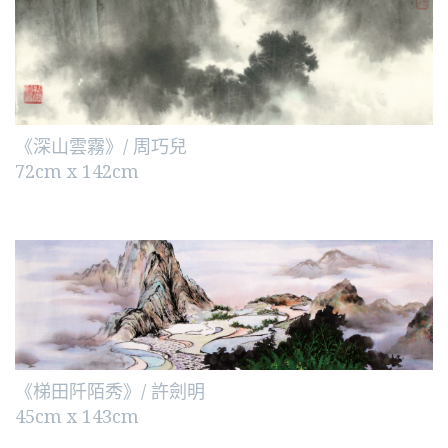
《深山雲霧》/ 周巧兒
72cm x 142cm
《梯田阡陌秀》/ 許劍明
45cm x 143cm