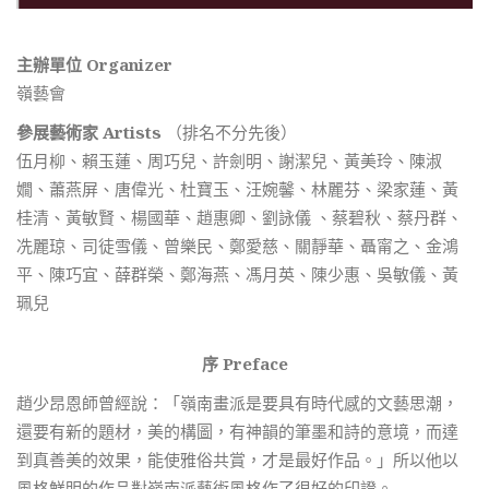
主辦單位 Organizer
嶺藝會
參展藝術家 Artists
（排名不分先後）
伍月柳、賴玉蓮、周巧兒、許劍明、謝潔兒、黃美玲、陳淑
嫺、蕭燕屏、唐偉光、杜寶玉、汪婉馨、林麗芬、梁家蓮、黃
桂清、黃敏賢、楊國華、趙惠卿、劉詠儀 、蔡碧秋、蔡丹群、
冼麗琼、司徒雪儀、曾樂民、鄭愛慈、關靜華、聶甯之、金鴻
平、陳巧宜、薛群榮、鄭海燕、馮月英、陳少惠、吳敏儀、黃
珮兒
序 Preface
趙少昂恩師曾經說：「嶺南畫派是要具有時代感的文藝思潮，
還要有新的題材，美的構圖，有神韻的筆墨和詩的意境，而達
到真善美的效果，能使雅俗共賞，才是最好作品。」所以他以
風格鮮明的作品對嶺南派藝術風格作了很好的印證。