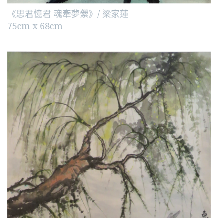
《思君憶君 魂牽夢縈》/ 梁家蓮
75cm x 68cm