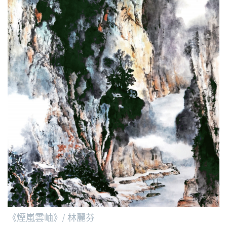
《煙嵐雲岫》/ 林麗芬